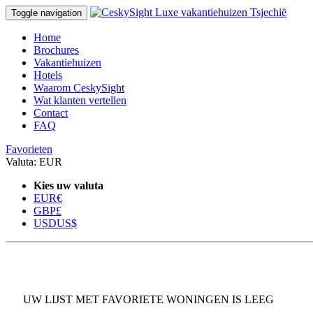
Toggle navigation
Home
Brochures
Vakantiehuizen
Hotels
Waarom CeskySight
Wat klanten vertellen
Contact
FAQ
Favorieten
Valuta:
EUR
Kies uw valuta
EUR
€
GBP
£
USD
US$
UW LIJST MET FAVORIETE WONINGEN IS LEEG